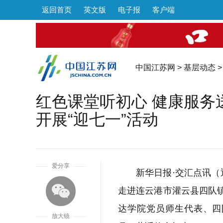
返回首页
英文版
电子报
客户端
中国江苏网
>
基层动态
>
红色课堂听初心 健康服务
开展“迎七一”活动
1
爱分享
新华日报·交汇点讯（
走进连云港市灌云县四队镇
达学院党员师生代表、四
放大镜