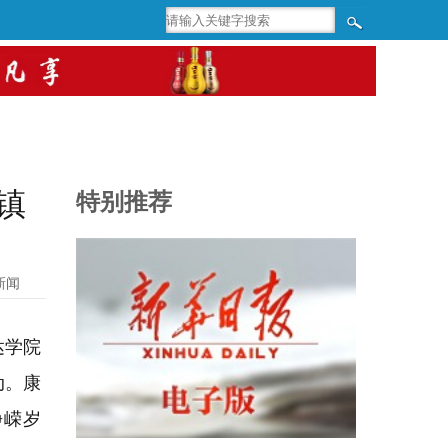
镇
特别推荐
新闻
达学院
动。康
峥嵘岁