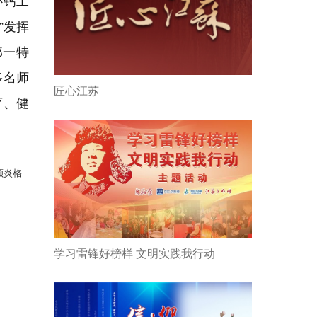
补钙工
”发挥
部一特
多名师
匠心江苏
育、健
顾炎格
学习雷锋好榜样 文明实践我行动