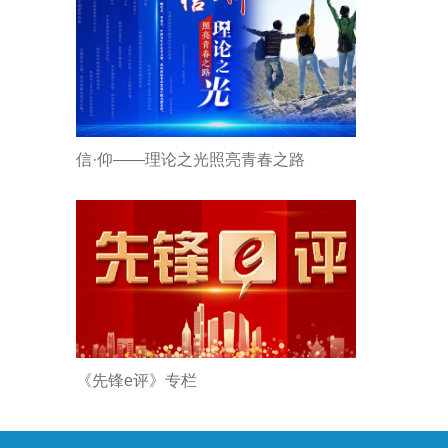
信·仰——理论之光照亮青春之路
《先锋e评》专栏