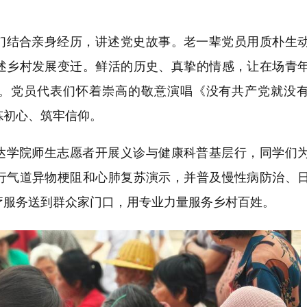
们结合亲身经历，讲述党史故事。老一辈党员用质朴生
述乡村发展变迁。鲜活的历史、真挚的情感，让在场青
。党员代表们怀着崇高的敬意演唱《没有共产党就没
炼初心、筑牢信仰。
达学院师生志愿者开展义诊与健康科普基层行，同学们
行气道异物梗阻和心肺复苏演示，并普及慢性病防治、
疗服务送到群众家门口，用专业力量服务乡村百姓。