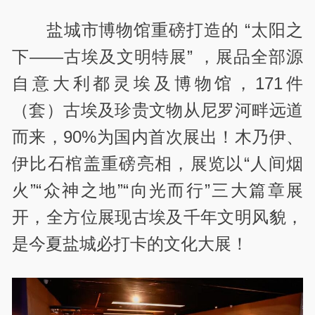
盐城市博物馆重磅打造的 “太阳之
下——古埃及文明特展” ，展品全部源
自意大利都灵埃及博物馆，171件
（套）古埃及珍贵文物从尼罗河畔远道
而来，90%为国内首次展出！木乃伊、
伊比石棺盖重磅亮相，展览以“人间烟
火”“众神之地”“向光而行”三大篇章展
开，全方位展现古埃及千年文明风貌，
是今夏盐城必打卡的文化大展！