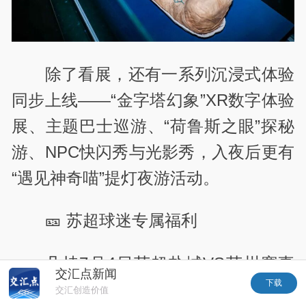
除了看展，还有一系列沉浸式体验
同步上线——“金字塔幻象”XR数字体验
展、主题巴士巡游、“荷鲁斯之眼”探秘
游、NPC快闪秀与光影秀，入夜后更有
“遇见神奇喵”提灯夜游活动。
🎫 苏超球迷专属福利
凡持7月4日苏超盐城VS苏州赛事
交汇点新闻
下载
票根的球迷朋友，前往盐城市博物馆，
交汇创造价值