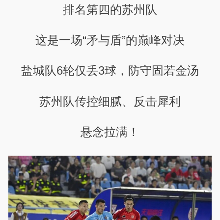
排名第四的苏州队
这是一场“矛与盾”的巅峰对决
盐城队6轮仅丢3球，防守固若金汤
苏州队传控细腻、反击犀利
悬念拉满！