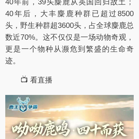
40年前，39头麋鹿从英国回归故土；
40年后，大丰麋鹿种群已超过8500
头，野生种群超3600头，占全球麋鹿总
数近70%。这不仅仅是一场动物奇观，
更是一个物种从濒危到繁盛的生命奇
迹。
📺 看直播