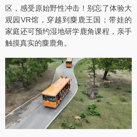
区，感受原始野性冲击！别忘了体验大
观园VR馆，穿越到麋鹿王国；带娃的
家庭还可预约湿地研学鹿角课程，亲手
触摸真实的麋鹿角。